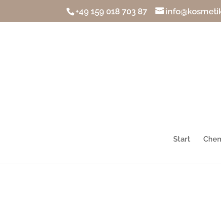
+49 159 018 703 87
info@kosmetik
Start
Chem